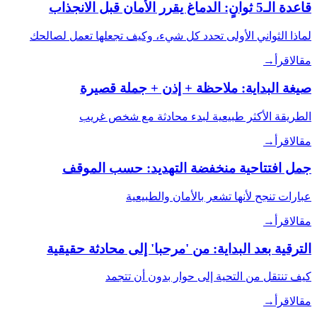
قاعدة الـ5 ثوانٍ: الدماغ يقرر الأمان قبل الانجذاب
لماذا الثواني الأولى تحدد كل شيء، وكيف تجعلها تعمل لصالحك
مقال
اقرأ
→
صيغة البداية: ملاحظة + إذن + جملة قصيرة
الطريقة الأكثر طبيعية لبدء محادثة مع شخص غريب
مقال
اقرأ
→
جمل افتتاحية منخفضة التهديد: حسب الموقف
عبارات تنجح لأنها تشعر بالأمان والطبيعية
مقال
اقرأ
→
الترقية بعد البداية: من 'مرحبا' إلى محادثة حقيقية
كيف تنتقل من التحية إلى حوار بدون أن تتجمد
مقال
اقرأ
→