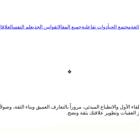
ئعة
مجتمع الحب
أدوات تفاعلية
جميع المقالات
قوانين الجذب
علم النفس
العلاقات
❖
اء الأول والانطباع المبدئي، مروراً بالتعارف العميق وبناء الثقة، وصو
العقبات وتطوير علاقتك بثقة ونضج.