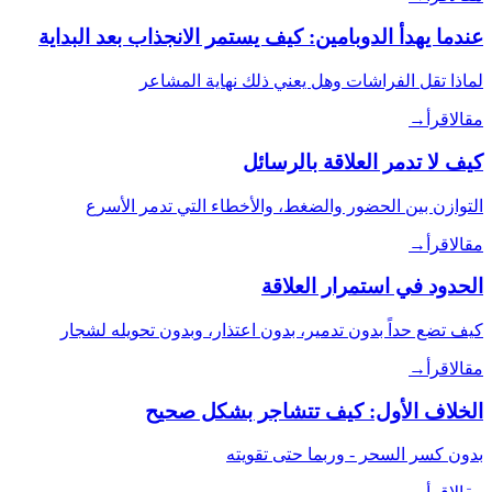
عندما يهدأ الدوبامين: كيف يستمر الانجذاب بعد البداية
لماذا تقل الفراشات وهل يعني ذلك نهاية المشاعر
مقال
اقرأ
→
كيف لا تدمر العلاقة بالرسائل
التوازن بين الحضور والضغط، والأخطاء التي تدمر الأسرع
مقال
اقرأ
→
الحدود في استمرار العلاقة
كيف تضع حداً بدون تدمير، بدون اعتذار، وبدون تحويله لشجار
مقال
اقرأ
→
الخلاف الأول: كيف تتشاجر بشكل صحيح
بدون كسر السحر - وربما حتى تقويته