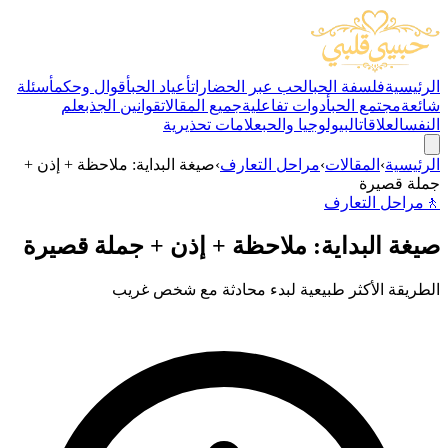
الرئيسية
فلسفة الحب
الحب عبر الحضارات
أعياد الحب
أقوال وحكم
أسئلة
شائعة
مجتمع الحب
أدوات تفاعلية
جميع المقالات
قوانين الجذب
علم
النفس
العلاقات
البيولوجيا والحب
علامات تحذيرية
الرئيسية
›
المقالات
›
مراحل التعارف
›
صيغة البداية: ملاحظة + إذن +
جملة قصيرة
🚶
مراحل التعارف
صيغة البداية: ملاحظة + إذن + جملة قصيرة
الطريقة الأكثر طبيعية لبدء محادثة مع شخص غريب