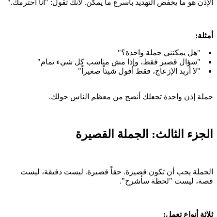
الإذن هو ما يخفض التهديد بأسرع ما يمكن. لأنك تقول: "أنا أحترمك."
أمثلة:
"هل يمكنني جملة واحدة؟"
"سؤال قصير فقط، وإذا مش مناسب كل شيء تمام"
"لا أريد الإزعاج، فقط أقول شيئاً صغيراً"
جملة إذن واحدة تجعلك أنضج من معظم الناس حولك.
الجزء الثالث: الجملة القصيرة
الجملة يجب أن تكون قصيرة. حقاً قصيرة. ليست دقيقة، ليست
قصة، ليست "لحظة سأشرح".
ثلاثة أنواع تعمل: