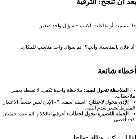
بعد أن تنجح: الترقية
إذا ابتسمت أو تفاعلت: الاسم + سؤال واحد صغير.
"أنا فلان بالمناسبة. وأنتِ؟" ثم سؤال واحد مناسب للمكان.
أخطاء شائعة
الملاحظة تتحول لصيد:
ملاحظة واحدة تكفي. لا تصطد بعشر
ملاحظات.
الإذن يتحول لاعتذار:
"آسف آسف..." - الإذن ليس ضعفاً. الاعتذار
المفرط يُشعر بعدم الثقة.
الجملة القصيرة تتحول لخطاب:
أغرقتها بالكلام. القاعدة: جملتان
كحد أقصى.
إذا لم يكن هناك تفاعل