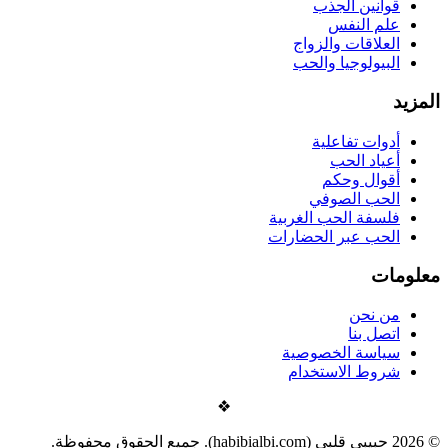
قوانين الجذب
علم النفس
العلاقات والزواج
البيولوجيا والحب
المزيد
أدوات تفاعلية
أعياد الحب
أقوال وحكم
الحب الصوفي
فلسفة الحب الغربية
الحب عبر الحضارات
معلومات
من نحن
اتصل بنا
سياسة الخصوصية
شروط الاستخدام
❖
©
2026
حبيبي قلبي (habibialbi.com). جميع الحقوق محفوظة.