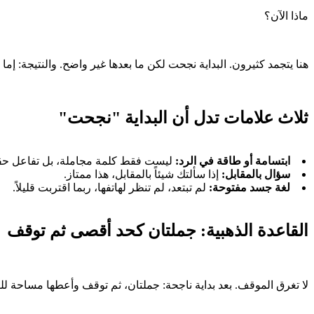
ماذا الآن؟
هنا يتجمد كثيرون. البداية نجحت لكن ما بعدها غير واضح. والنتيجة: إم
ثلاث علامات تدل أن البداية "نجحت"
ابتسامة أو طاقة في الرد:
ليست فقط كلمة مجاملة، بل تفاعل حق
سؤال بالمقابل:
إذا سألتك شيئاً بالمقابل، هذا ممتاز.
لغة جسد مفتوحة:
لم تبتعد، لم تنظر لهاتفها، ربما اقتربت قليلاً.
القاعدة الذهبية: جملتان كحد أقصى ثم توقف
لا تغرق الموقف. بعد بداية ناجحة: جملتان، ثم توقف وأعطها مساحة للر