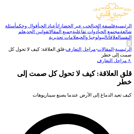
الرئيسية
فلسفة الحب
الحب عبر الحضارات
أعياد الحب
أقوال وحكم
أسئلة
شائعة
مجتمع الحب
أدوات تفاعلية
جميع المقالات
قوانين الجذب
علم
النفس
العلاقات
البيولوجيا والحب
علامات تحذيرية
الرئيسية
›
المقالات
›
مراحل التعارف
›
قلق العلاقة: كيف لا تحول كل
صمت إلى خطر
🚶
مراحل التعارف
قلق العلاقة: كيف لا تحول كل صمت إلى
خطر
كيف تعيد الدماغ إلى الأرض عندما يصنع سيناريوهات