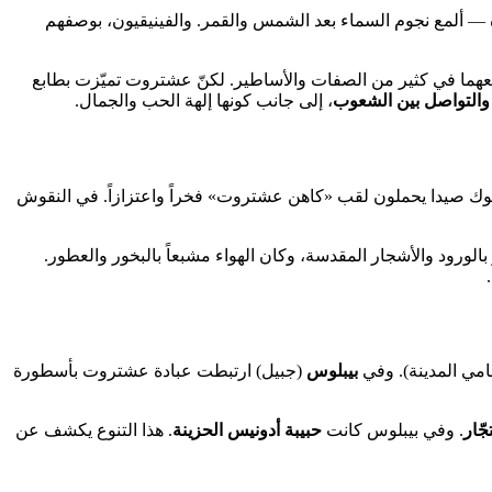
ة — ألمع نجوم السماء بعد الشمس والقمر. والفينيقيون، بوصفهم
به معهما في كثير من الصفات والأساطير. لكنّ عشتروت تميّزت بطابع
ة والتواصل بين الشعوب
، إلى جانب كونها إلهة الحب والجمال.
ملوك صيدا يحملون لقب «كاهن عشتروت» فخراً واعتزازاً. في النقوش
بالورود والأشجار المقدسة، وكان الهواء مشبعاً بالبخور والعطور.
امي المدينة). وفي
بيبلوس
(جبيل) ارتبطت عبادة عشتروت بأسطورة
جّار
. وفي بيبلوس كانت
حبيبة أدونيس الحزينة
. هذا التنوع يكشف عن