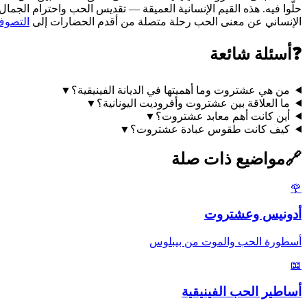
حلّوا فيه. هذه القيم الإنسانية العميقة — تقديس الحب واحترام الجم
الإنساني عن معنى الحب رحلة متصلة من أقدم الحضارات إلى
التصوف
❓
أسئلة شائعة
من هي عشتروت وما أهميتها في الديانة الفينيقية؟
▼
ما العلاقة بين عشتروت وأفروديت اليونانية؟
▼
أين كانت أهم معابد عشتروت؟
▼
كيف كانت طقوس عبادة عشتروت؟
▼
🔗
مواضيع ذات صلة
🌹
أدونيس وعشتروت
أسطورة الحب والموت من بيبلوس
📖
أساطير الحب الفينيقية