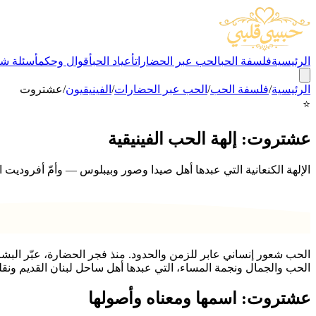
الرئيسية
فلسفة الحب
الحب عبر الحضارات
أعياد الحب
أقوال وحكم
أسئلة شا
الرئيسية
/
فلسفة الحب
/
الحب عبر الحضارات
/
الفينيقيون
/
عشتروت
⭐
عشتروت: إلهة الحب الفينيقية
الإلهة الكنعانية التي عبدها أهل صيدا وصور وبيبلوس — وأمّ أفروديت ال
الحب شعور إنساني عابر للزمن والحدود. منذ فجر الحضارة، عبّر الب
الحب والجمال ونجمة المساء، التي عبدها أهل ساحل لبنان القديم ونقلو
عشتروت: اسمها ومعناه وأصولها