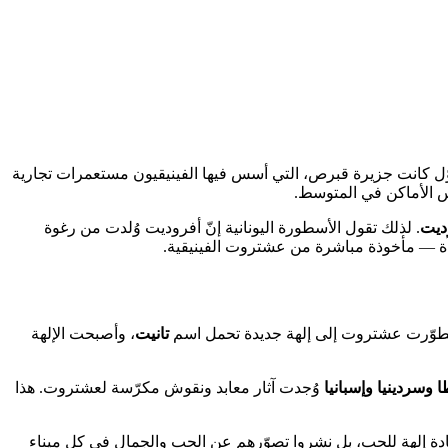
وّل كانت جزيرة قبرص، التي أسس فيها الفينيقيون مستعمرات تجارية
س الأماكن في المتوسط.
ديت
. لذلك تقول الأسطورة اليونانية إنّ أفروديت وُلدت من رغوة
آة — مأخوذة مباشرة من عشتروت الفينيقية.
تانيت
، وأصبحت الإلهة
ا وسردينيا وإسبانيا
وُجدت آثار معابد ونقوش مكرّسة لعشتروت. هذا
بادة إلهة للحب، بل نشروا تصوّرهم عن الحب والجمال في كل ميناء