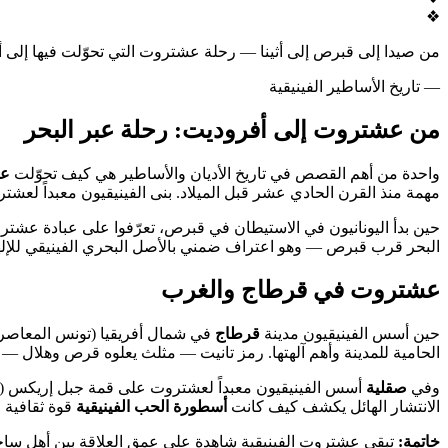
❖
من صيدا إلى قبرص إلى أثينا — رحلة عشتروت التي تحوّلت فيها إلى 
— تاريخ الأساطير الفينيقية
من عشتروت إلى أفروديت: رحلة عبر البحر
واحدة من أهم القصص في تاريخ الأديان والأساطير هي كيف تحوّلت
عش
مهمة منذ القرن الحادي عشر قبل الميلاد. بنى الفينيقيون معبداً لع
حين بدأ اليونانيون في الاستيطان في قبرص، تعرّفوا على عبادة عشتروت وانبه
البحر قرب قبرص — وهو اعتراف ضمني بالأصل البحري الفينيقي للإله
عشتروت في قرطاج والغرب
حين أسس الفينيقيون مدينة
قرطاج
في شمال أفريقيا (تونس المعاصرة) نحو عام 814 قبل الميلاد، حملوا معهم عبادة عشتروت. في قرطاج تطوّ
الحامية للمدينة وأهم آلهتها. رمز تانيت — مثلث يعلوه قرص وهلال — 
وفي
صقلية
أسس الفينيقيون معبداً لعشتروت على قمة جبل إريكس (ال
الانتشار الهائل يكشف كيف كانت
أسطورة الحب الفينيقية
قوة ثقافية ح
خاتمة:
تبقى عشتروت الفينيقية شاهدة على عمق العلاقة بين أهل ساحل ل