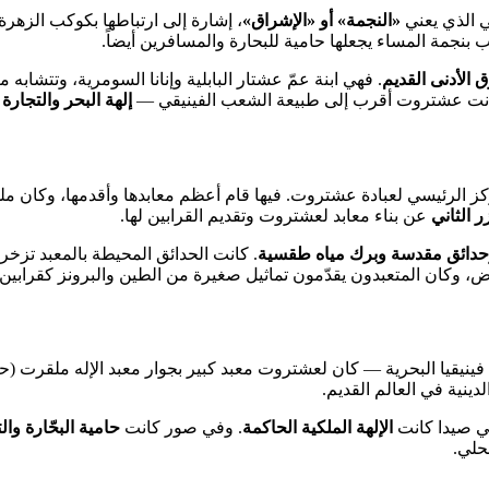
ي الذي يعني
«النجمة» أو «الإشراق»
، إشارة إلى ارتباطها بكوكب الزهر
حب بنجمة المساء يجعلها حامية للبحارة والمسافرين أيضاً.
الأدنى القديم
. فهي ابنة عمّ عشتار البابلية وإنانا السومرية، وتتشا
 كانت عشتروت أقرب إلى طبيعة الشعب الفينيقي —
إلهة البحر والتجار
ركز الرئيسي لعبادة عشتروت. فيها قام أعظم معابدها وأقدمها، وكان 
 الثاني
عن بناء معابد لعشتروت وتقديم القرابين لها.
وحدائق مقدسة وبرك مياه طقسية
. كانت الحدائق المحيطة بالمعبد تزخر 
رض، وكان المتعبدون يقدّمون تماثيل صغيرة من الطين والبرونز كقرابين.
يقيا البحرية — كان لعشتروت معبد كبير بجوار معبد الإله ملقرت (ح
لدينية في العالم القديم.
في صيدا كانت
الإلهة الملكية الحاكمة
. وفي صور كانت
حامية البحّارة والت
حلي.