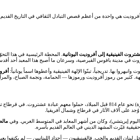
أفروديت هي واحدة من أعظم قصص التبادل الثقافي في التاريخ القديم
تروت الفينيقية إلى أفروديت اليونانية
. المحطة الرئيسية في هذا التح
شتروت في مدينة بافوس القبرصية، وسرعان ما أصبح هذا المعبد أحد أقد
روا بها. تدريجياً، تبنّوا الإلهة الفينيقية وأعطوها اسماً يونانياً:
أفرو
ة. كثير من رموز أفروديت ورموزها — الحمامة، ونجمة الصباح، والمر
رت عشتروت إلى إلهة جديدة تحمل اسم
وُجد على آلاف الآثار في قرطاج وشمال أفريقيا.
يوم إيريتشي)، وكان من أشهر المعابد في المتوسط الغربي. وفي
مالط
قيقية غيّرت المشهد الديني في العالم القديم بأسره.
بنان القديم والحب. فالفينيقيون — أجداد اللبنانيين — لم يكتفوا بع