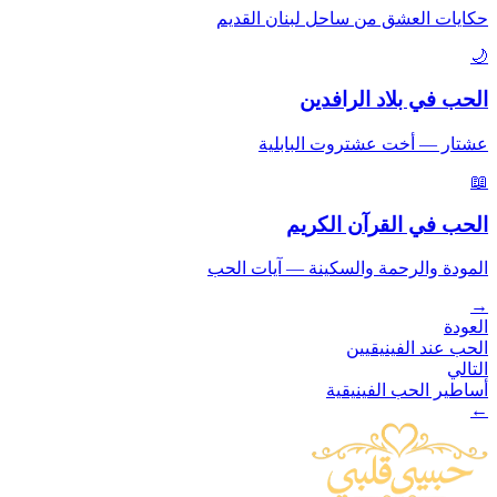
حكايات العشق من ساحل لبنان القديم
🌙
الحب في بلاد الرافدين
عشتار — أخت عشتروت البابلية
📖
الحب في القرآن الكريم
المودة والرحمة والسكينة — آيات الحب
→
العودة
الحب عند الفينيقيين
التالي
أساطير الحب الفينيقية
←