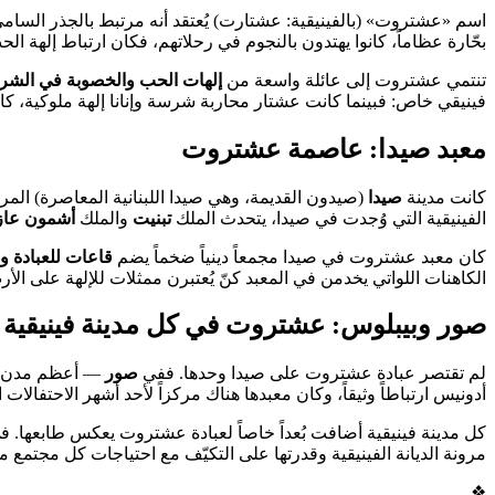
اسم «عشتروت» (بالفينيقية: عشتارت) يُعتقد أنه مرتبط بالجذر السام
بحّارة عظاماً، كانوا يهتدون بالنجوم في رحلاتهم، فكان ارتباط إلهة ال
تنتمي عشتروت إلى عائلة واسعة من
إلهات الحب والخصوبة في الشرق 
فينيقي خاص: فبينما كانت عشتار محاربة شرسة وإنانا إلهة ملوكية،
معبد صيدا: عاصمة عشتروت
كانت مدينة
صيدا
(صيدون القديمة، وهي صيدا اللبنانية المعاصرة) الم
الفينيقية التي وُجدت في صيدا، يتحدث الملك
تبنيت
والملك
أشمون عازر
كان معبد عشتروت في صيدا مجمعاً دينياً ضخماً يضم
قاعات للعبادة 
الكاهنات اللواتي يخدمن في المعبد كنّ يُعتبرن ممثلات للإلهة على الأ
صور وبيبلوس: عشتروت في كل مدينة فينيقية
لم تقتصر عبادة عشتروت على صيدا وحدها. ففي
صور
— أعظم مدن فين
أدونيس ارتباطاً وثيقاً، وكان معبدها هناك مركزاً لأحد أشهر الاحتفالات ا
كل مدينة فينيقية أضافت بُعداً خاصاً لعبادة عشتروت يعكس طابعها. 
مرونة الديانة الفينيقية وقدرتها على التكيّف مع احتياجات كل مجتمع م
❖