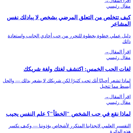
اقرأ المقال
→
مقال رئيسي
كيف تتخلص من التعلق المرضي بشخص لا يبادلك نفس
المشاعر
دليل عملي خطوة بخطوة للتحرر من حب أحادي الجانب واستعادة
ذاتك
اقرأ المقال
→
مقال رئيسي
لغات الحب الخمس: اكتشف لغتك ولغة شريكك
لماذا تشعر أحيانًا أنك تحب كثيرًا لكن شريكك لا يشعر بذلك — والحل
أبسط مما تتخيل
اقرأ المقال
→
مقال رئيسي
لماذا نقع في حب الشخص "الخطأ"؟ علم النفس يجيب
التفسير العلمي لانجذابنا المتكرر لأشخاص يؤذوننا — وكيف نكسر
هذه الدائرة