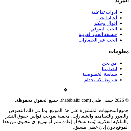
المزيد
أدوات تفاعلية
أعياد الحب
أقوال وحكم
الحب الصوفي
فلسفة الحب الغربية
الحب عبر الحضارات
معلومات
من نحن
اتصل بنا
سياسة الخصوصية
شروط الاستخدام
❖
©
2026
حبيبي قلبي (habibialbi.com). جميع الحقوق محفوظة.
جميع المحتويات المنشورة على هذا الموقع، بما في ذلك النصوص
والصور والتصاميم والشعارات، محمية بموجب قوانين حقوق النشر
والملكية الفكرية. يُمنع نسخ أو إعادة نشر أو توزيع أي محتوى من هذا
الموقع دون إذن خطي مسبق.