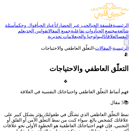
الرئيسية
فلسفة الحب
الحب عبر الحضارات
أعياد الحب
أقوال وحكم
أسئلة
شائعة
مجتمع الحب
أدوات تفاعلية
جميع المقالات
قوانين الجذب
علم
النفس
العلاقات
البيولوجيا والحب
علامات تحذيرية
الرئيسية
›
المقالات
›
التعلّق العاطفي والاحتياجات
🫂
التعلّق العاطفي والاحتياجات
❖
فهم أنماط التعلّق العاطفي واحتياجاتك النفسية في العلاقة
📚
5
مقال
نمط التعلّق العاطفي الذي تشكّل في طفولتك يؤثر بشكل كبير على
علاقاتك كشخص بالغ. سواء كنت من نمط التعلّق الآمن أو القلق أو
التجنبي، فإن فهم احتياجاتك العاطفية هو الخطوة الأولى نحو علاقات