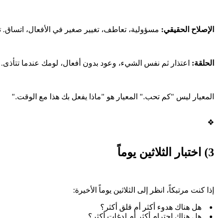
الإصلاح الحقيقي:
مسؤولية، تعاطف، تغيير صغير في الأفعال، اتساق. تش
الحلقة:
اعتذار ثم نفس الشيء، وعود بدون أفعال، لومك عندما تتأذى. تشع
المعيار ليس "كم تحب." المعيار هو "ماذا يفعل بك هذا مع الوقت."
❖
3) اختبار الثلاثين يوماً
إذا كنت مرتبكاً، انظر إلى الثلاثين يوماً الأخيرة:
هل هناك هدوء أكثر أم قلق أكثر؟
هل هناك احترام أكثر أم لدغات أكثر؟