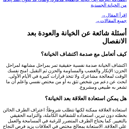
من الخيانة الجسدية
اقرأ المقال
→
جميع المقالات
→
أسئلة شائعة عن
الخيانة والعودة بعد
الانفصال
كيف أتعامل مع صدمة اكتشاف الخيانة؟
اكتشاف الخيانة صدمة نفسية حقيقية تمر بمراحل مشابهة لمراحل
الحزن: الإنكار والغضب والمساومة والحزن ثم التقبل. امنح نفسك
الوقت لمعالجة مشاعرك ولا تتخذ قرارات كبيرة في الأيام الأولى.
ابحث عن دعم من شخص تثق به أو من مختص نفسي واعلم أن ما
تشعر به طبيعي ومشروع.
هل يمكن استعادة العلاقة بعد الخيانة؟
استعادة العلاقة ممكنة لكنها تتطلب شروطاً: اعتراف الطرف الخائن
بخطئه دون تبرير، استعداده للشفافية الكاملة، والتزامه الحقيقي
بالتغيير. كما يحتاج الطرف المتضرر للرغبة في المسامحة والعمل
على العلاقة. الاستعانة بمعالج مختص في العلاقات يزيد فرص النجاح