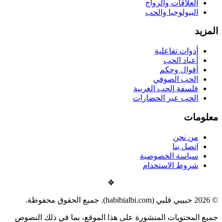
العلاقات والزواج
البيولوجيا والحب
المزيد
أدوات تفاعلية
أعياد الحب
أقوال وحكم
الحب الصوفي
فلسفة الحب الغربية
الحب عبر الحضارات
معلومات
من نحن
اتصل بنا
سياسة الخصوصية
شروط الاستخدام
❖
©
2026
حبيبي قلبي (habibialbi.com). جميع الحقوق محفوظة.
جميع المحتويات المنشورة على هذا الموقع، بما في ذلك النصوص