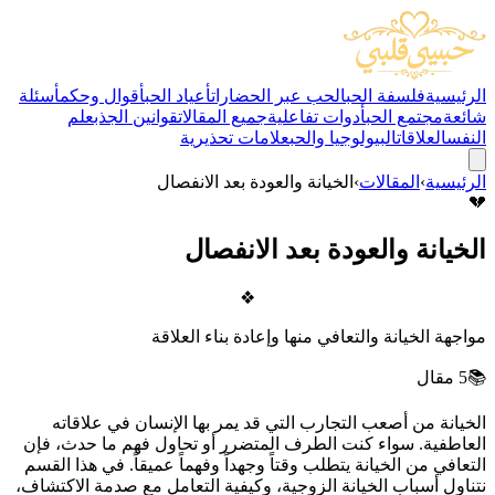
الرئيسية
فلسفة الحب
الحب عبر الحضارات
أعياد الحب
أقوال وحكم
أسئلة
شائعة
مجتمع الحب
أدوات تفاعلية
جميع المقالات
قوانين الجذب
علم
النفس
العلاقات
البيولوجيا والحب
علامات تحذيرية
الرئيسية
›
المقالات
›
الخيانة والعودة بعد الانفصال
💔
الخيانة والعودة بعد الانفصال
❖
مواجهة الخيانة والتعافي منها وإعادة بناء العلاقة
📚
5
مقال
الخيانة من أصعب التجارب التي قد يمر بها الإنسان في علاقاته
العاطفية. سواء كنت الطرف المتضرر أو تحاول فهم ما حدث، فإن
التعافي من الخيانة يتطلب وقتاً وجهداً وفهماً عميقاً. في هذا القسم
نتناول أسباب الخيانة الزوجية، وكيفية التعامل مع صدمة الاكتشاف،