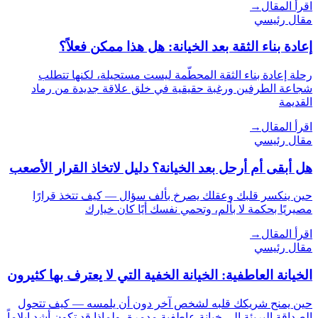
اقرأ المقال
→
مقال رئيسي
إعادة بناء الثقة بعد الخيانة: هل هذا ممكن فعلاً؟
رحلة إعادة بناء الثقة المحطّمة ليست مستحيلة، لكنها تتطلب
شجاعة الطرفين ورغبة حقيقية في خلق علاقة جديدة من رماد
القديمة
اقرأ المقال
→
مقال رئيسي
هل أبقى أم أرحل بعد الخيانة؟ دليل لاتخاذ القرار الأصعب
حين ينكسر قلبك وعقلك يصرخ بألف سؤال — كيف تتخذ قرارًا
مصيريًا بحكمة لا بألم، وتحمي نفسك أيًا كان خيارك
اقرأ المقال
→
مقال رئيسي
الخيانة العاطفية: الخيانة الخفية التي لا يعترف بها كثيرون
حين يمنح شريكك قلبه لشخص آخر دون أن يلمسه — كيف تتحول
الصداقة البريئة إلى خيانة عاطفية مدمرة، ولماذا قد تكون أشد إيلاماً