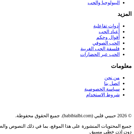
البيولوجيا والحب
المزيد
أدوات تفاعلية
أعياد الحب
أقوال وحكم
الحب الصوفي
فلسفة الحب الغربية
الحب عبر الحضارات
معلومات
من نحن
اتصل بنا
سياسة الخصوصية
شروط الاستخدام
©
2026
حبيبي قلبي (habibialbi.com). جميع الحقوق محفوظة.
جميع المحتويات المنشورة على هذا الموقع، بما في ذلك النصوص والصو
دون إذن خطي مسبق.