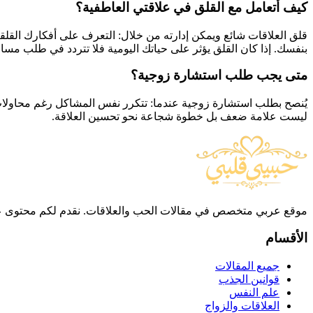
كيف أتعامل مع القلق في علاقتي العاطفية؟
قلق العلاقات شائع ويمكن إدارته من خلال: التعرف على أفكارك القلقة
بنفسك. إذا كان القلق يؤثر على حياتك اليومية فلا تتردد في طلب مس
متى يجب طلب استشارة زوجية؟
يُنصح بطلب استشارة زوجية عندما: تتكرر نفس المشاكل رغم محاولات الح
ليست علامة ضعف بل خطوة شجاعة نحو تحسين العلاقة.
موقع عربي متخصص في مقالات الحب والعلاقات. نقدم لكم محتوى علم
الأقسام
جميع المقالات
قوانين الجذب
علم النفس
العلاقات والزواج