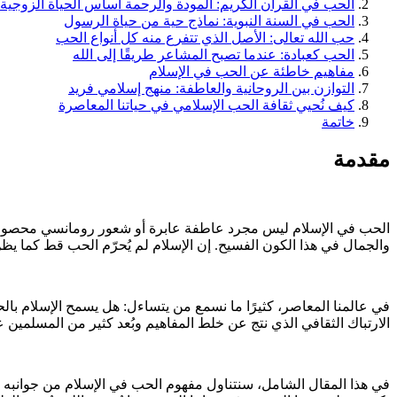
الحب في القرآن الكريم: المودة والرحمة أساس الحياة الزوجية
الحب في السنة النبوية: نماذج حية من حياة الرسول
حب الله تعالى: الأصل الذي تتفرع منه كل أنواع الحب
الحب كعبادة: عندما تصبح المشاعر طريقًا إلى الله
مفاهيم خاطئة عن الحب في الإسلام
التوازن بين الروحانية والعاطفة: منهج إسلامي فريد
كيف نُحيي ثقافة الحب الإسلامي في حياتنا المعاصرة
خاتمة
مقدمة
الحب في الإسلام ليس مجرد عاطفة عابرة أو شعور رومانسي محصور 
والجمال في هذا الكون الفسيح. إن الإسلام لم يُحرّم الحب قط كما يظن
في عالمنا المعاصر، كثيرًا ما نسمع من يتساءل: هل يسمح الإسلام با
الارتباك الثقافي الذي نتج عن خلط المفاهيم وبُعد كثير من المسلمين ع
في هذا المقال الشامل، سنتناول مفهوم الحب في الإسلام من جوانبه المت