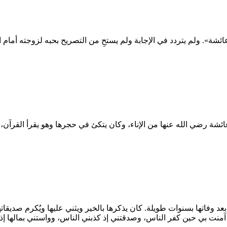
ائشة». ولم يتردد في الإجابة ولم يستحِ من التصريح بحبه لزوجته أم
شة رضي الله عنها من الإناء، وكان يتكئ في حجرها وهو يقرأ القرآ
وفاتها بسنوات طويلة. كان يذكرها بالخير ويثني عليها ويُكرم صديقاته
ا، آمنت بي حين كفر الناس، وصدقتني إذ كذبني الناس، وواستني بمالها إ