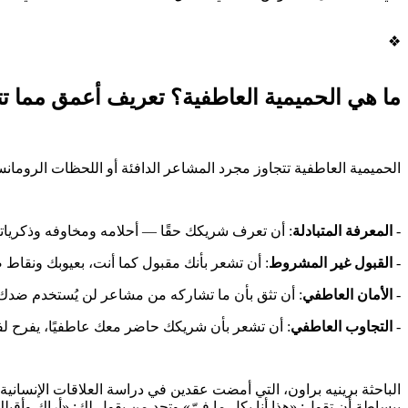
❖
ما هي الحميمية العاطفية؟ تعريف أعمق مما تت
الحميمية العاطفية تتجاوز مجرد المشاعر الدافئة أو اللحظات الرومانسي
-
المعرفة المتبادلة
: أن تعرف شريكك حقًا — أحلامه ومخاوفه وذكرياته
-
القبول غير المشروط
: أن تشعر بأنك مقبول كما أنت، بعيوبك ونقاط 
-
الأمان العاطفي
: أن تثق بأن ما تشاركه من مشاعر لن يُستخدم ضدك 
-
التجاوب العاطفي
: أن تشعر بأن شريكك حاضر معك عاطفيًا، يفرح لف
الباحثة برينيه براون، التي أمضت عقدين في دراسة العلاقات الإنسانية،
ببساطة أن تقول: «هذا أنا بكل ما فيّ» وتجد من يقول لك: «أراك وأقبلك