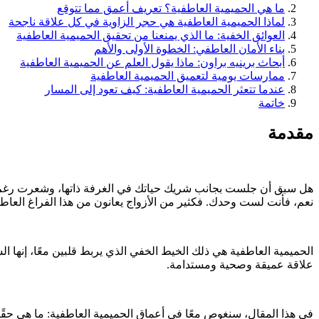
ما هي الحميمية العاطفية؟ تعريف أعمق مما تتوقع
لماذا الحميمية العاطفية هي حجر الزاوية في كل علاقة ناجحة
العوائق الخفية: ما الذي يمنعنا من تحقيق الحميمية العاطفية
بناء الأمان العاطفي: الخطوة الأولى والأهم
أبحاث برينيه براون: ماذا يقول العلم عن الحميمية العاطفية
ممارسات يومية لتعميق الحميمية العاطفية
عندما تتعثر الحميمية العاطفية: كيف تعود إلى المسار
خاتمة
مقدمة
هل سبق أن جلست بجانب شريك حياتك في الغرفة ذاتها، وشعرت رغم 
نعم، فأنت لست وحدك. فكثير من الأزواج يعانون من هذا الفراغ العاطف
الحميمية العاطفية هي ذلك الخيط الخفي الذي يربط قلبين معًا، إنها
علاقة عميقة وصحية ومستدامة.
في هذا المقال، سنغوص معًا في أعماق الحميمية العاطفية: ما هي حقًا، 