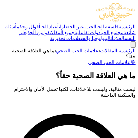
الرئيسية
فلسفة الحب
الحب عبر الحضارات
أعياد الحب
أقوال وحكم
أسئلة
شائعة
مجتمع الحب
أدوات تفاعلية
جميع المقالات
قوانين الجذب
علم
النفس
العلاقات
البيولوجيا والحب
علامات تحذيرية
الرئيسية
›
المقالات
›
علامات الحب الصحي
›
ما هي العلاقة الصحية
حقاً؟
💚
علامات الحب الصحي
ما هي العلاقة الصحية حقاً؟
ليست مثالية، وليست بلا خلافات، لكنها تحمل الأمان والاحترام
والسكينة الداخلية