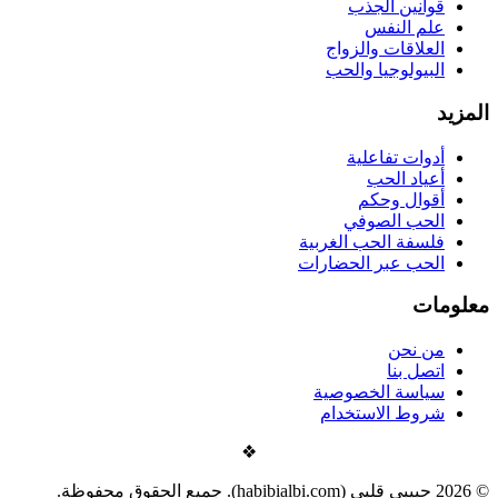
قوانين الجذب
علم النفس
العلاقات والزواج
البيولوجيا والحب
المزيد
أدوات تفاعلية
أعياد الحب
أقوال وحكم
الحب الصوفي
فلسفة الحب الغربية
الحب عبر الحضارات
معلومات
من نحن
اتصل بنا
سياسة الخصوصية
شروط الاستخدام
❖
©
2026
حبيبي قلبي (habibialbi.com). جميع الحقوق محفوظة.