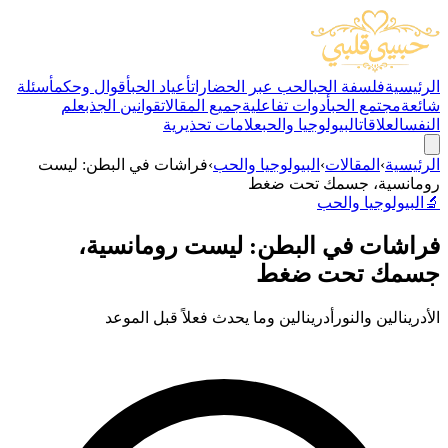
الرئيسية
فلسفة الحب
الحب عبر الحضارات
أعياد الحب
أقوال وحكم
أسئلة
شائعة
مجتمع الحب
أدوات تفاعلية
جميع المقالات
قوانين الجذب
علم
النفس
العلاقات
البيولوجيا والحب
علامات تحذيرية
الرئيسية
›
المقالات
›
البيولوجيا والحب
›
فراشات في البطن: ليست
رومانسية، جسمك تحت ضغط
🔬
البيولوجيا والحب
فراشات في البطن: ليست رومانسية،
جسمك تحت ضغط
الأدرينالين والنورأدرينالين وما يحدث فعلاً قبل الموعد