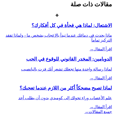
مقالات ذات صلة
❖
الاشتعال: لماذا هي فجأة في كل أفكارك؟
ماذا يحدث في دماغك عندما تبدأ بالإعجاب بشخص ما - ولماذا تفقد
التركيز تماماً
اقرأ المقال
→
الدوبامين: المخدر القانوني للوقوع في الحب
لماذا رسالة واحدة منها تجعلك تشعر أنك فزت باليانصيب
اقرأ المقال
→
لماذا تصبح مضحكاً أكثر من اللازم عندما تعجبك؟
علم الأعصاب وراء تحولك إلى كوميدي بدون أن يطلب أحد
اقرأ المقال
→
جميع المقالات
→