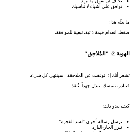
تخاف أن تقول ما تريد
توافق على أشياء لا تناسبك
ما يبثّه هذا:
ضغط. انعدام قيمة ذاتية. تبعية للموافقة.
الهوية 2: "المُلاحِق"
تشعر أنك إذا توقفت عن الملاحقة - سينتهي كل شيء.
فتبادر، تتمسك، تبذل جهداً، تُنقذ.
كيف يبدو ذلك:
ترسل رسالة أخرى "لسد الفجوة"
تبرر الحار-البارد