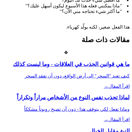
"ما أفضل شيء حدث لك اليوم؟"
"ماذا يمكنني فعله هذا الأسبوع ليكون أسهل عليك؟"
"ما أكثر شيء تحتاجه مني الآن؟"
هذا الفعل صغير، لكنه يولّد كهرباء.
مقالات ذات صلة
❖
ما هي قوانين الجذب في العلاقات - وما ليست كذلك
كيف تعيد "السحر" إلى أرض الواقع، دون أن تفقد السحر
اقرأ المقال
→
لماذا تجذب نفس النوع من الأشخاص مراراً وتكراراً
وماذا تفعل لكي يتوقف هذا - دون أن تصبح روبوتاً مشككاً
اقرأ المقال
→
النية مقابل الخيال