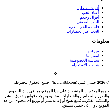
أدوات تفاعلية
أعياد الحب
أقوال وحكم
الحب الصوفي
فلسفة الحب الغربية
الحب عبر الحضارات
معلومات
من نحن
اتصل بنا
سياسة الخصوصية
شروط الاستخدام
❖
©
2026
حبيبي قلبي (habibialbi.com). جميع الحقوق محفوظة.
جميع المحتويات المنشورة على هذا الموقع، بما في ذلك النصوص
والصور والتصاميم والشعارات، محمية بموجب قوانين حقوق النشر
والملكية الفكرية. يُمنع نسخ أو إعادة نشر أو توزيع أي محتوى من هذا
الموقع دون إذن خطي مسبق.