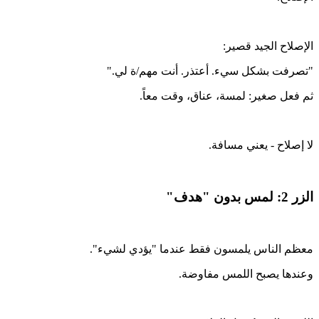
الإصلاح الجيد قصير:
"تصرفت بشكل سيء. أعتذر. أنت مهم/ة لي."
ثم فعل صغير: لمسة، عناق، وقت معاً.
لا إصلاح - يعني مسافة.
الزر 2: لمس بدون "هدف"
معظم الناس يلمسون فقط عندما "يؤدي لشيء".
وعندها يصبح اللمس مفاوضة.