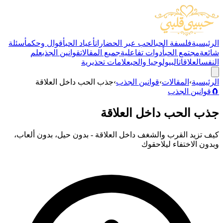
الرئيسية
فلسفة الحب
الحب عبر الحضارات
أعياد الحب
أقوال وحكم
أسئلة
شائعة
مجتمع الحب
أدوات تفاعلية
جميع المقالات
قوانين الجذب
علم
النفس
العلاقات
البيولوجيا والحب
علامات تحذيرية
الرئيسية
›
المقالات
›
قوانين الجذب
›
جذب الحب داخل العلاقة
🧲
قوانين الجذب
جذب الحب داخل العلاقة
كيف تزيد القرب والشغف داخل العلاقة - بدون حيل، بدون ألعاب،
وبدون الاختفاء ليلاحقوك